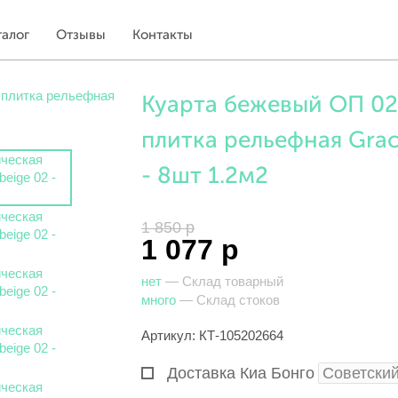
талог
Отзывы
Контакты
Куарта бежевый ОП 02
плитка рельефная Graci
- 8шт 1.2м2
1 850 р
1 077 р
нет
— Склад товарный
много
— Склад стоков
Артикул: КТ-105202664
Доставка Киа Бонго