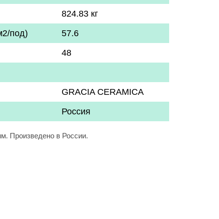
824.83 кг
м2/под)
57.6
48
GRACIA CERAMICA
Россия
мм. Произведено в России.