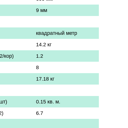
9 мм
квадратный метр
14.2 кг
2/кор)
1.2
8
17.18 кг
шт)
0.15 кв. м.
2)
6.7