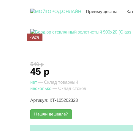
Преимущества
Ка
-92%
540 р
45 р
нет
— Склад товарный
несколько
— Склад стоков
Артикул: КТ-105202323