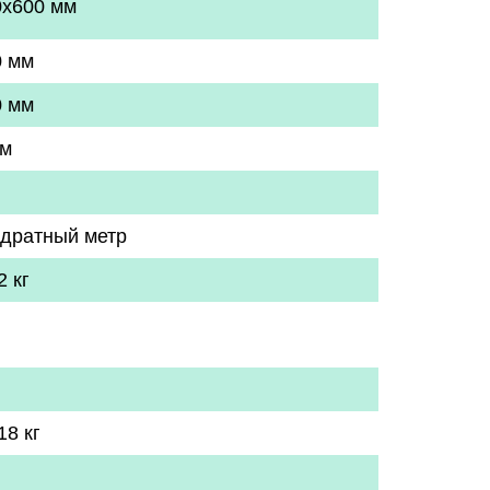
0x600 мм
0 мм
0 мм
мм
адратный метр
2 кг
18 кг