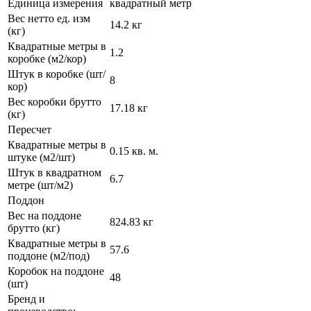
Единица измерения
квадратный метр
Вес нетто ед. изм
14.2 кг
(кг)
Квадратные метры в
1.2
коробке (м2/кор)
Штук в коробке (шт/
8
кор)
Вес коробки брутто
17.18 кг
(кг)
Пересчет
Квадратные метры в
0.15 кв. м.
штуке (м2/шт)
Штук в квадратном
6.7
метре (шт/м2)
Поддон
Вес на поддоне
824.83 кг
брутто (кг)
Квадратные метры в
57.6
поддоне (м2/под)
Коробок на поддоне
48
(шт)
Бренд и