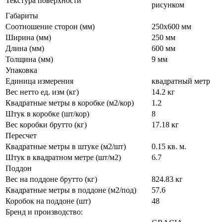
Текстура поверхности
рисунком
Габариты
Соотношение сторон (мм)
250x600 мм
Ширина (мм)
250 мм
Длина (мм)
600 мм
Толщина (мм)
9 мм
Упаковка
Единица измерения
квадратный метр
Вес нетто ед. изм (кг)
14.2 кг
Квадратные метры в коробке (м2/кор)
1.2
Штук в коробке (шт/кор)
8
Вес коробки брутто (кг)
17.18 кг
Пересчет
Квадратные метры в штуке (м2/шт)
0.15 кв. м.
Штук в квадратном метре (шт/м2)
6.7
Поддон
Вес на поддоне брутто (кг)
824.83 кг
Квадратные метры в поддоне (м2/под)
57.6
Коробок на поддоне (шт)
48
Бренд и производство: