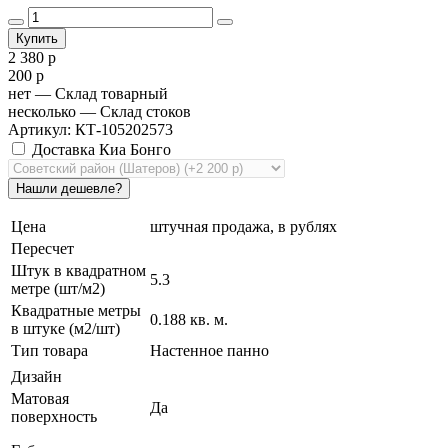
2 380 р
200 р
нет
— Склад товарный
несколько
— Склад стоков
Артикул: КТ-105202573
Доставка Киа Бонго
Цена
штучная продажа, в рублях
Пересчет
Штук в квадратном
5.3
метре (шт/м2)
Квадратные метры
0.188 кв. м.
в штуке (м2/шт)
Тип товара
Настенное панно
Дизайн
Матовая
Да
поверхность