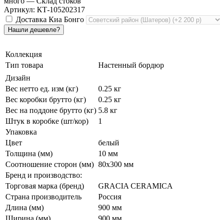
много
— Склад стоков
Артикул: КТ-105202317
Доставка Киа Бонго
Коллекция
Тип товара
Настенный бордюр
Дизайн
Вес нетто ед. изм (кг)
0.25 кг
Вес коробки брутто (кг)
0.25 кг
Вес на поддоне брутто (кг)
5.8 кг
Штук в коробке (шт/кор)
1
Упаковка
Цвет
белый
Толщина (мм)
10 мм
Соотношение сторон (мм)
80x300 мм
Бренд и производство:
Торговая марка (бренд)
GRACIA CERAMICA
Страна производитель
Россия
Длина (мм)
900 мм
Ширина (мм)
900 мм