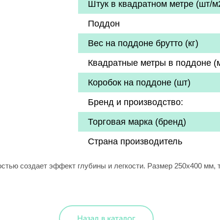
Штук в квадратном метре (шт/м
Поддон
Вес на поддоне брутто (кг)
Квадратные метры в поддоне (
Коробок на поддоне (шт)
Бренд и производство:
Торговая марка (бренд)
Страна производитель
стью создает эффект глубины и легкости. Размер 250х400 мм, то
Назад в каталог