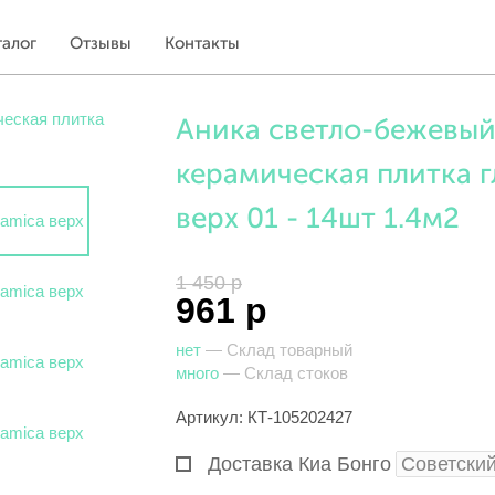
талог
Отзывы
Контакты
Аника светло-бежевый
керамическая плитка г
верх 01 - 14шт 1.4м2
1 450 р
961 р
нет
— Склад товарный
много
— Склад стоков
Артикул: КТ-105202427
Доставка Киа Бонго