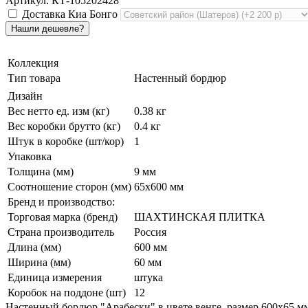
Артикул: КТ-105202428
Доставка Киа Бонго
Коллекция
Тип товара
Настенный бордюр
Дизайн
Вес нетто ед. изм (кг)
0.38 кг
Вес коробки брутто (кг)
0.4 кг
Штук в коробке (шт/кор)
1
Упаковка
Толщина (мм)
9 мм
Соотношение сторон (мм)
65x600 мм
Бренд и производство:
Торговая марка (бренд)
ШАХТИНСКАЯ ПЛИТКА
Страна производитель
Россия
Длина (мм)
600 мм
Ширина (мм)
60 мм
Единица измерения
штука
Коробок на поддоне (шт)
12
Настенный бордюр "Арабески" в цвете венге, размер 600х65 м