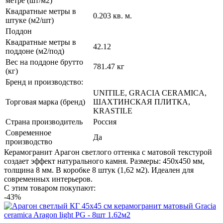
метре (шт/м2)
Квадратные метры в
0.203 кв. м.
штуке (м2/шт)
Поддон
Квадратные метры в
42.12
поддоне (м2/под)
Вес на поддоне брутто
781.47 кг
(кг)
Бренд и производство:
UNITILE, GRACIA CERAMICA,
Торговая марка (бренд)
ШАХТИНСКАЯ ПЛИТКА,
KRASTILE
Страна производитель
Россия
Современное
Да
производство
Керамогранит Арагон светлого оттенка с матовой текстурой
создает эффект натурального камня. Размеры: 450x450 мм,
толщина 8 мм. В коробке 8 штук (1,62 м2). Идеален для
современных интерьеров.
С этим товаром покупают:
-43%