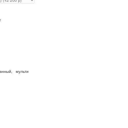
т
анный
,
мульти