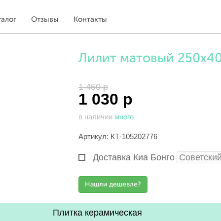
талог
Отзывы
Контакты
Лилит матовый 250х400
1 450 р
1 030 р
в наличии
много
Артикул: КТ-105202776
Доставка Киа Бонго
Плитка керамическая