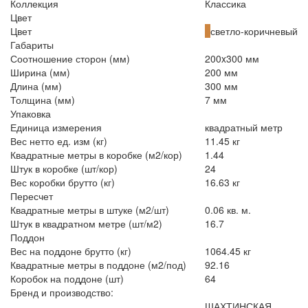
Коллекция
Классика
Цвет
Цвет
светло-коричневый
Габариты
Соотношение сторон (мм)
200x300 мм
Ширина (мм)
200 мм
Длина (мм)
300 мм
Толщина (мм)
7 мм
Упаковка
Единица измерения
квадратный метр
Вес нетто ед. изм (кг)
11.45 кг
Квадратные метры в коробке (м2/кор)
1.44
Штук в коробке (шт/кор)
24
Вес коробки брутто (кг)
16.63 кг
Пересчет
Квадратные метры в штуке (м2/шт)
0.06 кв. м.
Штук в квадратном метре (шт/м2)
16.7
Поддон
Вес на поддоне брутто (кг)
1064.45 кг
Квадратные метры в поддоне (м2/под)
92.16
Коробок на поддоне (шт)
64
Бренд и производство:
ШАХТИНСКАЯ