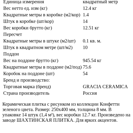
Единица измерения
квадратный метр
Вес нетто ед. изм (кг)
12.4 кг
Квадратные метры в коробке (м2/кор)
1.4
Штук в коробке (шт/кор)
14
Вес коробки брутто (кг)
12.51 кг
Пересчет
Квадратные метры в штуке (м2/шт)
0.1 кв. м.
Штук в квадратном метре (шт/м2)
10
Поддон
Вес на поддоне брутто (кг)
945.54 кг
Квадратные метры в поддоне (м2/под)
75.6
Коробок на поддоне (шт)
54
Бренд и производство:
Торговая марка (бренд)
GRACIA CERAMICA
Страна производитель
Россия
Керамическая плитка с рисунком из коллекции Конфетти
зеленого цвета. Размер: 250x400 мм, толщина 8 мм. В
упаковке 14 штук (1,4 м²), вес коробки 12.7 кг. Произведено на
заводе ШАХТИНСКАЯ ПЛИТКА. Для ярких акцентов.