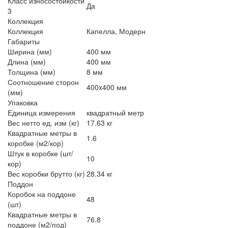
Класс износостойкости
Да
3
Коллекция
Коллекция
Капелла, Модерн
Габариты
Ширина (мм)
400 мм
Длина (мм)
400 мм
Толщина (мм)
8 мм
Соотношение сторон
400x400 мм
(мм)
Упаковка
Единица измерения
квадратный метр
Вес нетто ед. изм (кг)
17.63 кг
Квадратные метры в
1.6
коробке (м2/кор)
Штук в коробке (шт/
10
кор)
Вес коробки брутто (кг)
28.34 кг
Поддон
Коробок на поддоне
48
(шт)
Квадратные метры в
76.8
поддоне (м2/под)