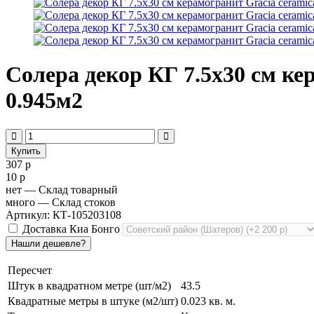
Солера декор КГ 7.5х30 см кер
0.945м2
307 р
10 р
нет
— Склад товарный
много
— Склад стоков
Артикул: КТ-105203108
Доставка Киа Бонго
Пересчет
Штук в квадратном метре (шт/м2)
43.5
Квадратные метры в штуке (м2/шт)
0.023 кв. м.