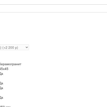
Керамогранит
45х45
Да
Да
Да
Да
450 мм