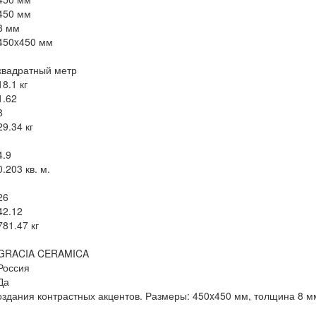
450 мм
8 мм
450x450 мм
квадратный метр
18.1 кг
1.62
8
29.34 кг
4.9
0.203 кв. м.
26
42.12
781.47 кг
GRACIA CERAMICA
Россия
Да
здания контрастных акцентов. Размеры: 450x450 мм, толщина 8 мм.