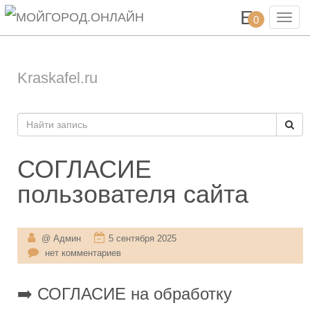
Toggl
0
navig
Kraskafel.ru
СОГЛАСИЕ
пользователя сайта
@ Админ
5 сентября 2025
нет комментариев
➡️
СОГЛАСИЕ на обработку